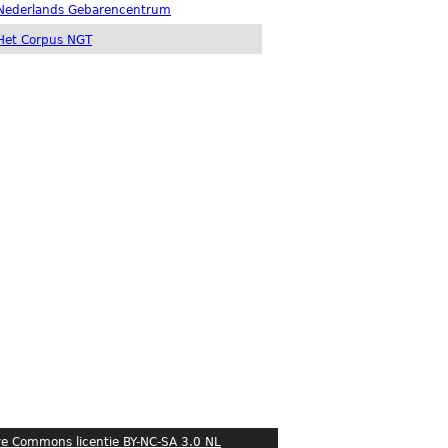
Nederlands Gebarencentrum
Het Corpus NGT
ve Commons licentie BY-NC-SA 3.0 NL