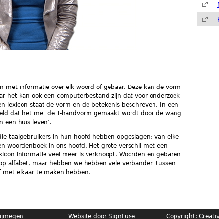
ren met informatie over elk woord of gebaar. Deze kan de vorm
r het kan ook een computerbestand zijn dat voor onderzoek
een lexicon staat de vorm en de betekenis beschreven. In een
beeld dat het met de T-handvorm gemaakt wordt door de wang
in een huis leven’.
 die taalgebruikers in hun hoofd hebben opgeslagen: van elke
en woordenboek in ons hoofd. Het grote verschil met een
xicon informatie veel meer is verknoopt. Woorden en gebaren
rd op alfabet, maar hebben we hebben vele verbanden tussen
of met elkaar te maken hebben.
Nijmegen
Website door
SignFuse
Copyright:
Creati